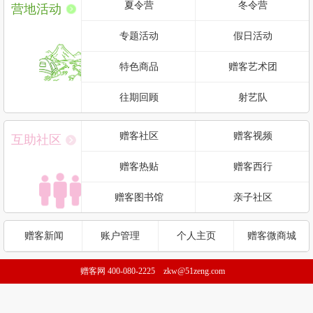
夏令营
冬令营
营地活动
专题活动
假日活动
特色商品
赠客艺术团
往期回顾
射艺队
赠客社区
赠客视频
互助社区
赠客热贴
赠客西行
赠客图书馆
亲子社区
赠客新闻
账户管理
个人主页
赠客微商城
赠客网 400-080-2225 zkw@51zeng.com